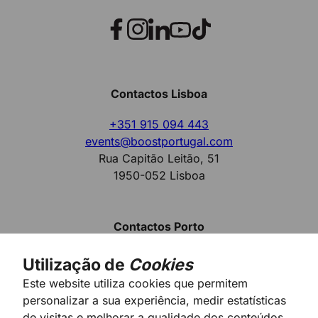
Contactos Lisboa
+351 915 094 443
events@boostportugal.com
Rua Capitão Leitão, 51
1950-052
Lisboa
Contactos Porto
+351 915 094 443
Utilização de
Cookies
events@boostportugal.com
Este website utiliza cookies que permitem
Rua Alexandre Herculano, 251
personalizar a sua experiência, medir estatísticas
4000-053
Porto
de visitas e melhorar a qualidade dos conteúdos